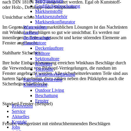
Seitenmarkisen
nach DIN 18104 Teil 2 ausgestattet werden. Egal ob Kunststoff-
Großflächenbeschattung
oder Holz-, Drehkipp- oder Stulpfenster.
Markisenstoffe
Markisenzubehör
Unsichtbar schön
Markisenkonfigurator
Wintergärten
Im Gegensatz zu vielen marktüblichen Lösungen ist das Nachrüsten
Lamaxa
mit Winkhaus Beschlägen so gut wie unsichtbar. Es werden nur
Insektenschutz
innenliegende Teile ausgetauscht und keine störenden Elemente am
Garagentore
Fenster angebracht.
Deckenlauftore
Stahlharte Sicherheit
Rolltore
Sektionaltore
Ihre hohe Einbruchhemmung erreichen Winkhaus Beschläge durch
Rollgitter
die Verwendung von Pilzkopf-Verriegelungen, die rundum im
Torprofile
Fenster angebracht werden. Alle sicherheitsrelevanten Teile sind aus
Garagentorbedienung
hartem Stahl gefertigt, dazu zählen neben den Pilzköpfen auch die
Hausautomatisierung
Sicherheitsschließbleche.
Konfigurator
Outdoor Living
Beschattung
Fenster
Standard-Fenster (Beispiel)
Referenzen
Service
Aktuelles
Kontakt
Fenster, nachgerüstet mit einbruchhemmenden Beschlägen
Jobs