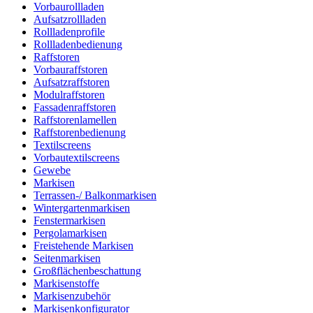
Vorbaurollladen
Aufsatzrollladen
Rollladenprofile
Rollladenbedienung
Raffstoren
Vorbauraffstoren
Aufsatzraffstoren
Modulraffstoren
Fassadenraffstoren
Raffstorenlamellen
Raffstorenbedienung
Textilscreens
Vorbautextilscreens
Gewebe
Markisen
Terrassen-/ Balkonmarkisen
Wintergartenmarkisen
Fenstermarkisen
Pergolamarkisen
Freistehende Markisen
Seitenmarkisen
Großflächenbeschattung
Markisenstoffe
Markisenzubehör
Markisenkonfigurator