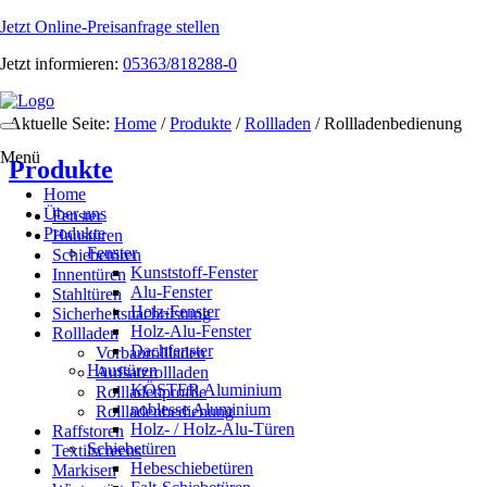
Jetzt Online-Preisanfrage stellen
Jetzt informieren:
05363/818288-0
Aktuelle Seite:
Home
/
Produkte
/
Rollladen
/
Rollladenbedienung
Toggle
navigation
Menü
Produkte
Home
Über uns
Fenster
Produkte
Haustüren
Fenster
Schiebetüren
Kunststoff-Fenster
Innentüren
Alu-Fenster
Stahltüren
Holz-Fenster
Sicherheitsnachrüstung
Holz-Alu-Fenster
Rollladen
Dachfenster
Vorbaurollladen
Haustüren
Aufsatzrollladen
KÖSTER Aluminium
Rollladenprofile
noblesse Aluminium
Rollladenbedienung
Holz- / Holz-Alu-Türen
Raffstoren
Schiebetüren
Textilscreens
Hebeschiebetüren
Markisen