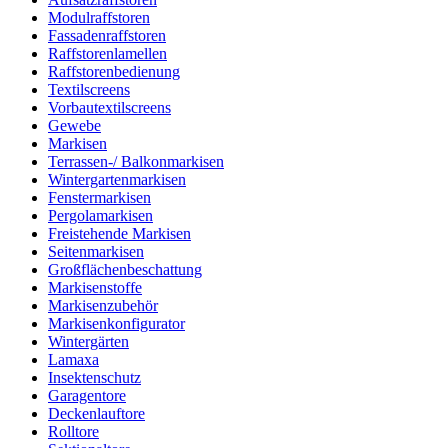
Modulraffstoren
Fassadenraffstoren
Raffstorenlamellen
Raffstorenbedienung
Textilscreens
Vorbautextilscreens
Gewebe
Markisen
Terrassen-/ Balkonmarkisen
Wintergartenmarkisen
Fenstermarkisen
Pergolamarkisen
Freistehende Markisen
Seitenmarkisen
Großflächenbeschattung
Markisenstoffe
Markisenzubehör
Markisenkonfigurator
Wintergärten
Lamaxa
Insektenschutz
Garagentore
Deckenlauftore
Rolltore