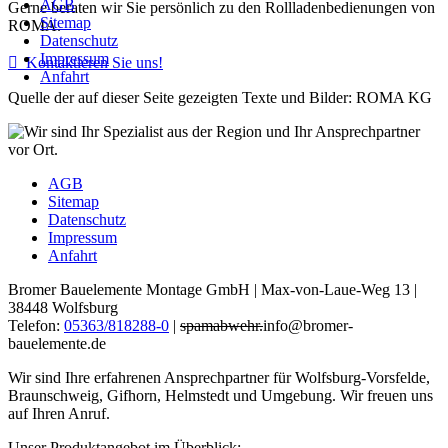
AGB
Gerne beraten wir Sie persönlich zu den Rollladenbedienungen von
Sitemap
ROMA.
Datenschutz
Impressum

Kontaktieren Sie uns!
Anfahrt
Quelle der auf dieser Seite gezeigten Texte und Bilder: ROMA KG
AGB
Sitemap
Datenschutz
Impressum
Anfahrt
Bromer Bauelemente Montage GmbH | Max-von-Laue-Weg 13 |
38448 Wolfsburg
Telefon:
05363/818288-0
|
spamabwehr.
info@bromer-
bauelemente.de
Wir sind Ihre erfahrenen Ansprechpartner für Wolfsburg-Vorsfelde,
Braunschweig, Gifhorn, Helmstedt und Umgebung. Wir freuen uns
auf Ihren Anruf.
Unser Produktangebot im Überblick: