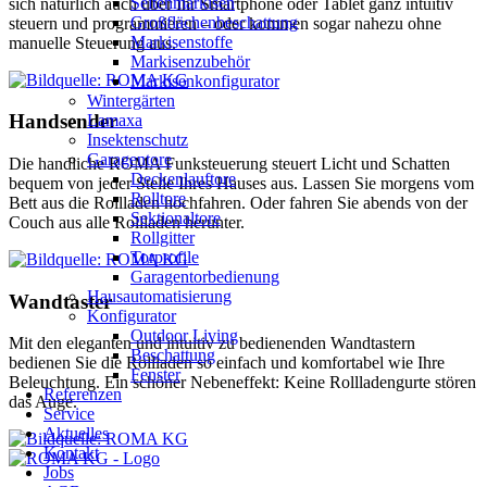
Seitenmarkisen
sich natürlich auch über Ihr Smartphone oder Tablet ganz intuitiv
Großflächenbeschattung
steuern und programmieren – oder kommen sogar nahezu ohne
Markisenstoffe
manuelle Steuerung aus.
Markisenzubehör
Markisenkonfigurator
Wintergärten
Handsender
Lamaxa
Insektenschutz
Garagentore
Die handliche ROMA Funksteuerung steuert Licht und Schatten
Deckenlauftore
bequem von jeder Stelle Ihres Hauses aus. Lassen Sie morgens vom
Rolltore
Bett aus die Rollladen hochfahren. Oder fahren Sie abends von der
Sektionaltore
Couch aus alle Rollladen herunter.
Rollgitter
Torprofile
Garagentorbedienung
Hausautomatisierung
Wandtaster
Konfigurator
Outdoor Living
Mit den eleganten und intuitiv zu bedienenden Wandtastern
Beschattung
bedienen Sie die Rollladen so einfach und komfortabel wie Ihre
Fenster
Beleuchtung. Ein schöner Nebeneffekt: Keine Rollladengurte stören
Referenzen
das Auge.
Service
Aktuelles
Kontakt
Jobs