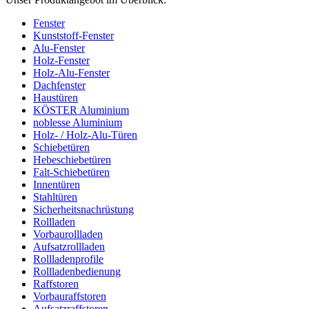
Fenster
Kunststoff-Fenster
Alu-Fenster
Holz-Fenster
Holz-Alu-Fenster
Dachfenster
Haustüren
KÖSTER Aluminium
noblesse Aluminium
Holz- / Holz-Alu-Türen
Schiebetüren
Hebeschiebetüren
Falt-Schiebetüren
Innentüren
Stahltüren
Sicherheitsnachrüstung
Rollladen
Vorbaurollladen
Aufsatzrollladen
Rollladenprofile
Rollladenbedienung
Raffstoren
Vorbauraffstoren
Aufsatzraffstoren