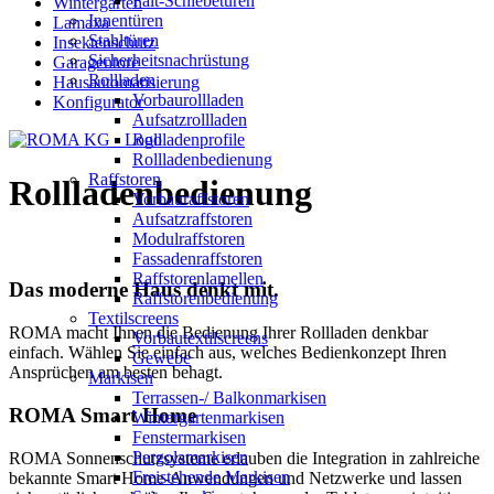
Falt-Schiebetüren
Wintergärten
Innentüren
Lamaxa
Stahltüren
Insektenschutz
Sicherheitsnachrüstung
Garagentore
Rollladen
Hausautomatisierung
Vorbaurollladen
Konfigurator
Aufsatzrollladen
Rollladenprofile
Rollladenbedienung
Raffstoren
Rollladenbedienung
Vorbauraffstoren
Aufsatzraffstoren
Modulraffstoren
Fassadenraffstoren
Raffstorenlamellen
Das moderne Haus denkt mit.
Raffstorenbedienung
Textilscreens
ROMA macht Ihnen die Bedienung Ihrer Rollladen denkbar
Vorbautextilscreens
einfach. Wählen Sie einfach aus, welches Bedienkonzept Ihren
Gewebe
Ansprüchen am besten behagt.
Markisen
Terrassen-/ Balkonmarkisen
ROMA Smart Home
Wintergartenmarkisen
Fenstermarkisen
Pergolamarkisen
ROMA Sonnenschutzsysteme erlauben die Integration in zahlreiche
Freistehende Markisen
bekannte Smart Home-Anwendungen und Netzwerke und lassen