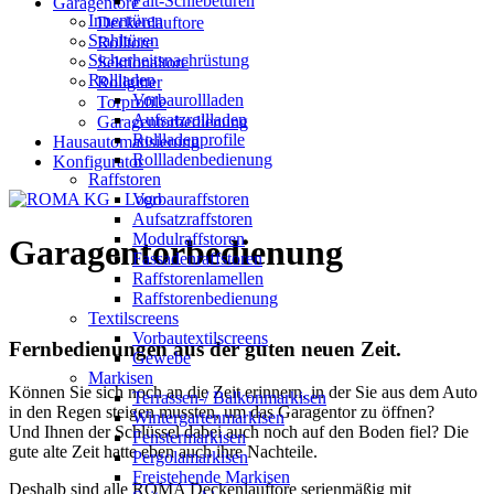
Falt-Schiebetüren
Garagentore
Innentüren
Deckenlauftore
Stahltüren
Rolltore
Sicherheitsnachrüstung
Sektionaltore
Rollladen
Rollgitter
Vorbaurollladen
Torprofile
Aufsatzrollladen
Garagentorbedienung
Rollladenprofile
Hausautomatisierung
Rollladenbedienung
Konfigurator
Raffstoren
Vorbauraffstoren
Aufsatzraffstoren
Modulraffstoren
Garagentorbedienung
Fassadenraffstoren
Raffstorenlamellen
Raffstorenbedienung
Textilscreens
Vorbautextilscreens
Fernbedienungen aus der guten neuen Zeit.
Gewebe
Markisen
Können Sie sich noch an die Zeit erinnern, in der Sie aus dem Auto
Terrassen-/ Balkonmarkisen
in den Regen steigen mussten, um das Garagentor zu öffnen?
Wintergartenmarkisen
Und Ihnen der Schlüssel dabei auch noch auf den Boden fiel? Die
Fenstermarkisen
gute alte Zeit hatte eben auch ihre Nachteile.
Pergolamarkisen
Freistehende Markisen
Deshalb sind alle ROMA Deckenlauftore serienmäßig mit