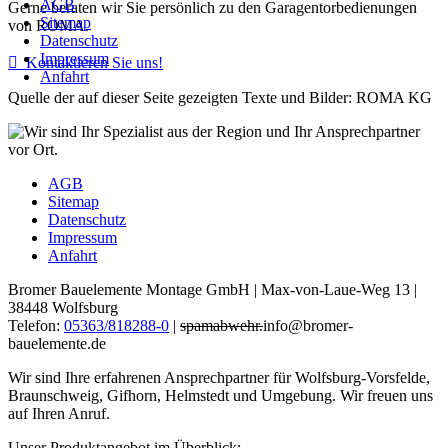
AGB
Gerne beraten wir Sie persönlich zu den Garagentorbedienungen
Sitemap
von ROMA.
Datenschutz
Impressum

Kontaktieren Sie uns!
Anfahrt
Quelle der auf dieser Seite gezeigten Texte und Bilder: ROMA KG
AGB
Sitemap
Datenschutz
Impressum
Anfahrt
Bromer Bauelemente Montage GmbH | Max-von-Laue-Weg 13 |
38448 Wolfsburg
Telefon:
05363/818288-0
|
spamabwehr.
info@bromer-
bauelemente.de
Wir sind Ihre erfahrenen Ansprechpartner für Wolfsburg-Vorsfelde,
Braunschweig, Gifhorn, Helmstedt und Umgebung. Wir freuen uns
auf Ihren Anruf.
Unser Produktangebot im Überblick: