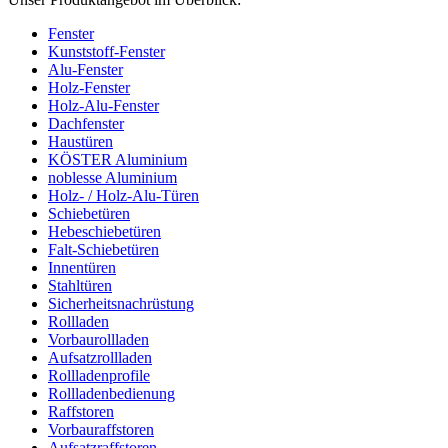
Fenster
Kunststoff-Fenster
Alu-Fenster
Holz-Fenster
Holz-Alu-Fenster
Dachfenster
Haustüren
KÖSTER Aluminium
noblesse Aluminium
Holz- / Holz-Alu-Türen
Schiebetüren
Hebeschiebetüren
Falt-Schiebetüren
Innentüren
Stahltüren
Sicherheitsnachrüstung
Rollladen
Vorbaurollladen
Aufsatzrollladen
Rollladenprofile
Rollladenbedienung
Raffstoren
Vorbauraffstoren
Aufsatzraffstoren