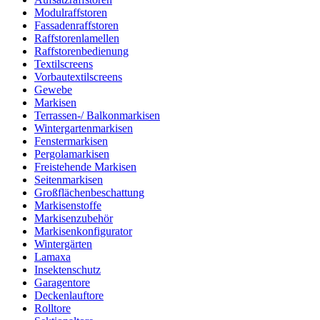
Modulraffstoren
Fassadenraffstoren
Raffstorenlamellen
Raffstorenbedienung
Textilscreens
Vorbautextilscreens
Gewebe
Markisen
Terrassen-/ Balkonmarkisen
Wintergartenmarkisen
Fenstermarkisen
Pergolamarkisen
Freistehende Markisen
Seitenmarkisen
Großflächenbeschattung
Markisenstoffe
Markisenzubehör
Markisenkonfigurator
Wintergärten
Lamaxa
Insektenschutz
Garagentore
Deckenlauftore
Rolltore