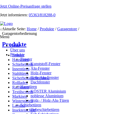
Jetzt Online-Preisanfrage stellen
Jetzt informieren:
05363/818288-0
Aktuelle Seite:
Home
/
Produkte
/
Garagentore
/
Toggle
Garagentorbedienung
navigation
Menü
Produkte
Home
Über uns
Produkte
Fenster
Fenster
Haustüren
Kunststoff-Fenster
Schiebetüren
Alu-Fenster
Innentüren
Holz-Fenster
Stahltüren
Holz-Alu-Fenster
Sicherheitsnachrüstung
Dachfenster
Rollladen
Haustüren
Raffstoren
KÖSTER Aluminium
Textilscreens
noblesse Aluminium
Markisen
Holz- / Holz-Alu-Türen
Wintergärten
Schiebetüren
Lamaxa
Hebeschiebetüren
Insektenschutz