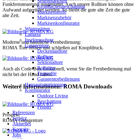
Seitenmarkisen
Funkfernsteuerung ausgestattet. Auch unsere Rolltore können ohne
Großflächenbeschattung
Aufwand aufgerüstet werden. So bleibt die gute alte Zeit die gute
Markisenstoffe
alte Zeit.
Markisenzubehör
Markisenkonfigurator
Wintergärten
Lamaxa
Insektenschutz
Moderne und handliche Fernbedienung:
Garagentore
ROMA Tore öffnen und schließen auf Knopfdruck.
Deckenlauftore
Rolltore
Sektionaltore
Rollgitter
Auch als Code-Box funktionell, wenn Sie die Fernbedienung mal
Torprofile
nicht bei der Hand haben.
Garagentorbedienung
Hausautomatisierung
Weitere Informationen: ROMA Downloads
Konfigurator
Outdoor Living
Beschattung
Fenster
Referenzen
Prospekt
Service
ROMA Garagentore
Aktuelles
Kontakt
Jobs