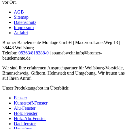
AGB
Sitemap
Datenschutz
Impressum
Anfahrt
Bromer Bauelemente Montage GmbH | Max-von-Laue-Weg 13 |
38448 Wolfsburg
Telefon:
05363/818288-0
|
spamabwehr.
info@bromer-
bauelemente.de
Wir sind Ihre erfahrenen Ansprechpartner für Wolfsburg-Vorsfelde,
Braunschweig, Gifhorn, Helmstedt und Umgebung. Wir freuen uns
auf Ihren Anruf.
Unser Produktangebot im Überblick:
Fenster
Kunststoff-Fenster
Alu-Fenster
Holz-Fenster
Holz-Alu-Fenster
Dachfenster
Haustüren