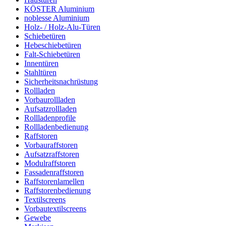
KÖSTER Aluminium
noblesse Aluminium
Holz- / Holz-Alu-Türen
Schiebetüren
Hebeschiebetüren
Falt-Schiebetüren
Innentüren
Stahltüren
Sicherheitsnachrüstung
Rollladen
Vorbaurollladen
Aufsatzrollladen
Rollladenprofile
Rollladenbedienung
Raffstoren
Vorbauraffstoren
Aufsatzraffstoren
Modulraffstoren
Fassadenraffstoren
Raffstorenlamellen
Raffstorenbedienung
Textilscreens
Vorbautextilscreens
Gewebe