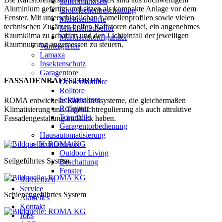
Seitenmarkisen
Aluminium gefertigt und sitzen als kompakte Anlage vor dem
Großflächenbeschattung
Fenster. Mit unterschiedlichen Lamellenprofilen sowie vielen
Markisenstoffe
technischen Zusätzen helfen Raffstoren dabei, ein angenehmes
Markisenzubehör
Raumklima zu schaffen und den Lichteinfall der jeweiligen
Markisenkonfigurator
Raumnutzung angemessen zu steuern.
Wintergärten
Lamaxa
Insektenschutz
Garagentore
FASSADENRAFFSTOREN
Deckenlauftore
Rolltore
Sektionaltore
ROMA entwickelte Raffstorensysteme, die gleichermaßen
Rollgitter
Klimatisierung und Tageslicht­regulierung als auch attraktive
Torprofile
Fassadengestaltung im Blick haben.
Garagentorbedienung
Hausautomatisierung
Konfigurator
Outdoor Living
Seilgeführtes System
Beschattung
Fenster
Referenzen
Service
Schienengeführtes System
Aktuelles
Kontakt
Jobs