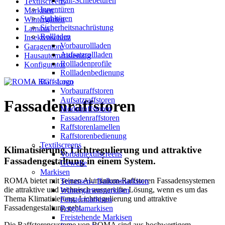
Falt-Schiebetüren
Textilscreens
Innentüren
Markisen
Stahltüren
Wintergärten
Sicherheitsnachrüstung
Lamaxa
Rollladen
Insektenschutz
Vorbaurollladen
Garagentore
Aufsatzrollladen
Hausautomatisierung
Rollladenprofile
Konfigurator
Rollladenbedienung
Raffstoren
Vorbauraffstoren
Aufsatzraffstoren
Fassadenraffstoren
Modulraffstoren
Fassadenraffstoren
Raffstorenlamellen
Raffstorenbedienung
Textilscreens
Klimatisierung, Lichtregulierung und attraktive
Vorbautextilscreens
Fassadengestaltung in einem System.
Gewebe
Markisen
ROMA bietet mit seinen Aluminium-Raffstoren Fassadensystemen
Terrassen-/ Balkonmarkisen
die attraktive und technisch ausgereifte Lösung, wenn es um das
Wintergartenmarkisen
Thema Klimatisierung, Lichtregulierung und attraktive
Fenstermarkisen
Fassadengestaltung geht.
Pergolamarkisen
Freistehende Markisen
Die Raffstorensysteme von ROMA sind aus hochwertigem