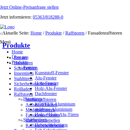
Jetzt Online-Preisanfrage stellen
Jetzt informieren:
05363/818288-0
Aktuelle Seite:
Home
/
Produkte
/
Raffstoren
/
Fassadenraffstoren
Toggle
navigation
Menü
Produkte
Home
Über uns
Fenster
Produkte
Haustüren
Fenster
Schiebetüren
Kunststoff-Fenster
Innentüren
Alu-Fenster
Stahltüren
Holz-Fenster
Sicherheitsnachrüstung
Holz-Alu-Fenster
Rollladen
Dachfenster
Raffstoren
Haustüren
Vorbauraffstoren
KÖSTER Aluminium
Aufsatzraffstoren
noblesse Aluminium
Modulraffstoren
Holz- / Holz-Alu-Türen
Fassadenraffstoren
Schiebetüren
Raffstorenlamellen
Hebeschiebetüren
Raffstorenbedienung