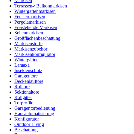
Markisen
Terrassen-/ Balkonmarkisen
Wintergartenmarkisen
Fenstermarkisen
Pergolamarkisen
Freistehende Markisen
Seitenmarkisen
Großflächenbeschattung
Markisenstoffe
Markisenzubehör
Markisenkonfigurator
Wintergärten
Lamaxa
Insektenschutz
Garagentore
Deckenlauftore
Rolltore
Sektionaltore
Rollgitter
Torprofile
Garagentorbedienung
Hausautomatisierung
Konfigurator
Outdoor Living
Beschattung